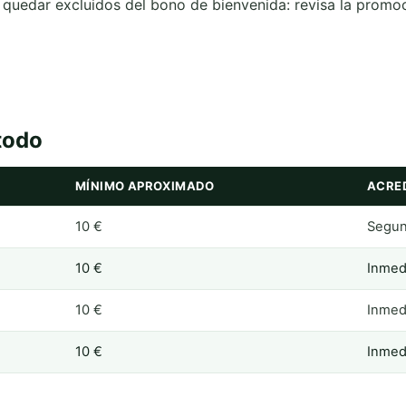
uedar excluidos del bono de bienvenida: revisa la promoc
todo
MÍNIMO APROXIMADO
ACRE
10 €
Segu
10 €
Inmed
10 €
Inmed
10 €
Inmed