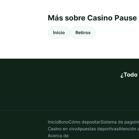
Más sobre Casino Pause
Inicio
Retiros
¿Todo 
Inicio
Bono
Cómo depositar
Sistema de pago
In
Casino en vivo
Apuestas deportivas
Atención a
Acerca de