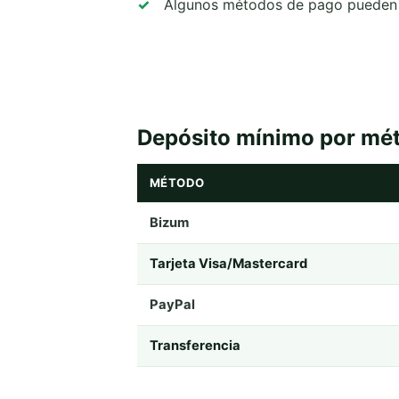
Algunos métodos de pago pueden q
Depósito mínimo por mé
MÉTODO
Bizum
Tarjeta Visa/Mastercard
PayPal
Transferencia