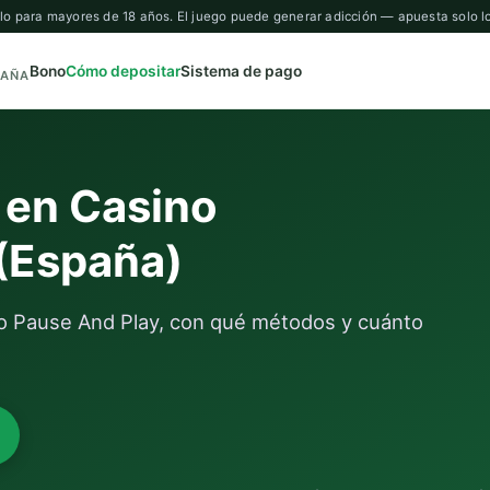
lo para mayores de 18 años. El juego puede generar adicción — apuesta solo lo
Bono
Cómo depositar
Sistema de pago
PAÑA
 en Casino
(España)
no Pause And Play, con qué métodos y cuánto