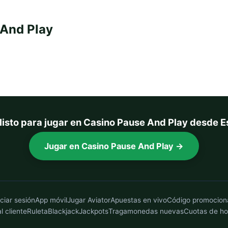
 And Play
listo para jugar en Casino Pause And Play desde 
Jugar en Casino Pause And Play →
iciar sesión
App móvil
Jugar Aviator
Apuestas en vivo
Código promocion
l cliente
Ruleta
Blackjack
Jackpots
Tragamonedas nuevas
Cuotas de h